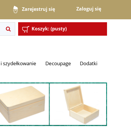
Zaloguj się
Zarejestruj się
Koszyk:
(pusty)
i szydełkowanie
Decoupage
Dodatki