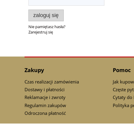
zaloguj się
Nie pamiętasz hasła?
Zarejestruj się
Zakupy
Pomoc
Czas realizacji zamówienia
Jak kupow
Dostawy i płatności
Częste pyt
Reklamacje i zwroty
Cytaty do
Regulamin zakupów
Polityka 
Odroczona płatność