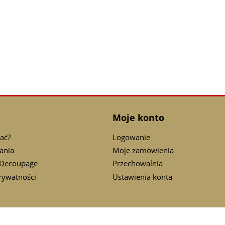
Moje konto
ać?
Logowanie
ania
Moje zamówienia
 Decoupage
Przechowalnia
prywatności
Ustawienia konta