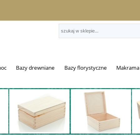
noc
Bazy drewniane
Bazy florystyczne
Makrama 