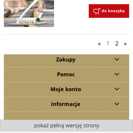
do koszyka
«
1
2
»
Zakupy
Pomoc
Moje konto
Informacje
pokaż pełną wersję strony