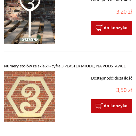
3,20 zł
do koszyka
Numery stołów ze sklejki - cyfra 3 PLASTER MIODU, NA PODSTAWCE
Dostępność:
duża ilość
3,50 zł
do koszyka