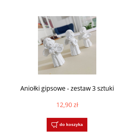
Aniołki gipsowe - zestaw 3 sztuki
12,90 zł
do koszyka