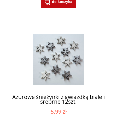
do koszyka
Ażurowe śnieżynki z gwiazdką białe i
srebrne 12szt.
5,99 zł