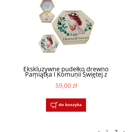
Ekskluzywne pudełko drewno
Pamiątka I Komunii Świętej z
dedykacją na pieniądze
59,00 zł
do koszyka
«
1
2
»