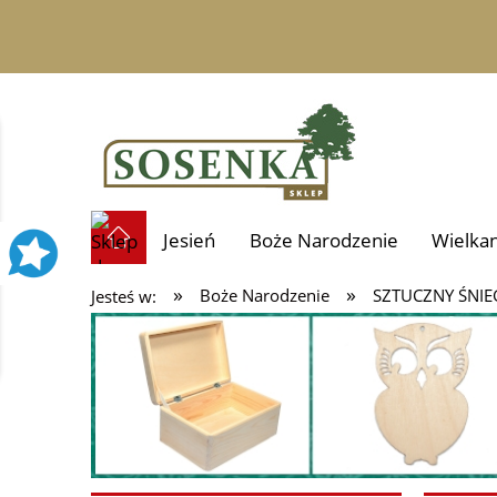
Jesień
Boże Narodzenie
Wielka
»
»
Boże Narodzenie
SZTUCZNY ŚNIE
Jesteś w:
Prezenty i personalizacja