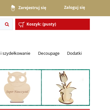
Zaloguj się
Zarejestruj się
Koszyk:
(pusty)
i szydełkowanie
Decoupage
Dodatki