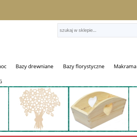
noc
Bazy drewniane
Bazy florystyczne
Makrama 
G