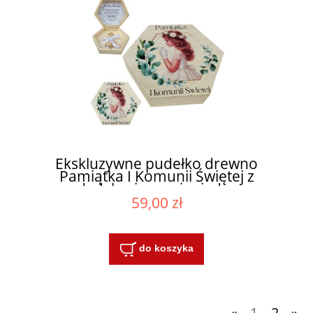
Ekskluzywne pudełko drewno
Pamiątka I Komunii Świętej z
dedykacją na pieniądze
59,00 zł
do koszyka
«
1
2
»