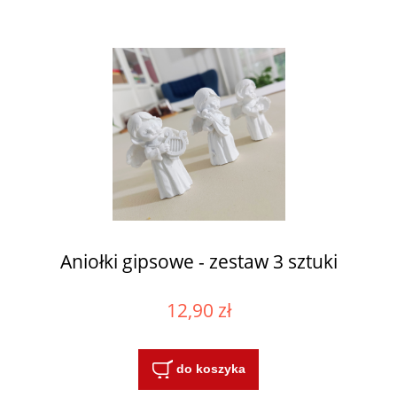
Aniołki gipsowe - zestaw 3 sztuki
12,90 zł
do koszyka