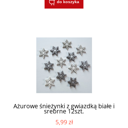
do koszyka
Ażurowe śnieżynki z gwiazdką białe i
srebrne 12szt.
5,99 zł