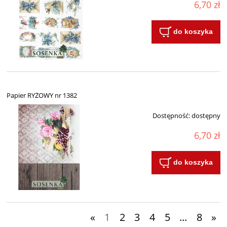
6,70 zł
do koszyka
Papier RYŻOWY nr 1382
Dostępność:
dostępny
6,70 zł
do koszyka
«
1
2
3
4
5
...
8
»