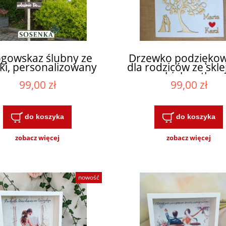
gowskaz ślubny ze
Drzewko podziękow
jki, personalizowany
dla rodziców ze skle
białym tle
99,00 zł
99,00 zł
do koszyka
do koszyka
zobacz więcej
zobacz więcej
nowość