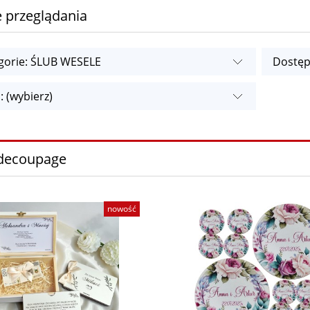
 przeglądania
gorie: ŚLUB WESELE
Dostęp
: (wybierz)
 decoupage
nowość