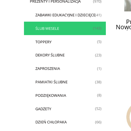
PREZENTY I PERSONALIZACJA
(970)
ZABAWKI EDUKACYJNE I DZIECIĘCE
(41)
P
Nowo
ŚLUB WESELE
(143)
pi
TOPPERY
(5)
DEKORY ŚLUBNE
(23)
ZAPROSZENIA
(1)
PAMIATKI ŚLUBNE
(38)
PODZIĘKOWANIA
(8)
GADŻETY
(52)
DZIEŃ CHŁOPAKA
(66)