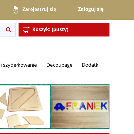
Zaloguj się
Zarejestruj się
Koszyk:
(pusty)
i szydełkowanie
Decoupage
Dodatki