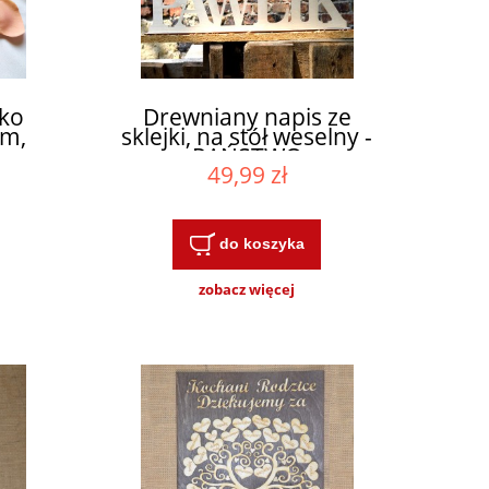
ko
Drewniany napis ze
em,
sklejki, na stół weselny -
no
PAŃSTWO
49,99 zł
do koszyka
zobacz więcej