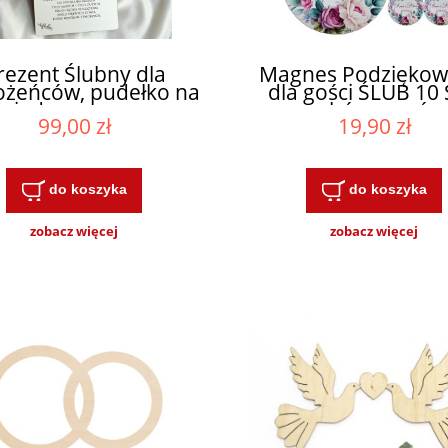
rezent Ślubny dla
Magnes Podziękow
żeńców, pudełko na
dla gości ŚLUB 10
eniądze, grawerem
wybór wzorów
99,00 zł
19,90 zł
do koszyka
do koszyka
zobacz więcej
zobacz więcej