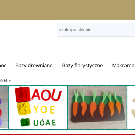
noc
Bazy drewniane
Bazy florystyczne
Makrama 
ESELE