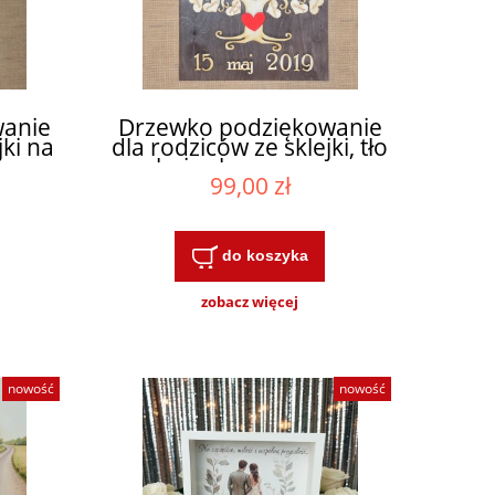
anie
Drzewko podziękowanie
jki na
dla rodziców ze sklejki, tło
bejca brąz wenge
99,00 zł
do koszyka
zobacz więcej
nowość
nowość