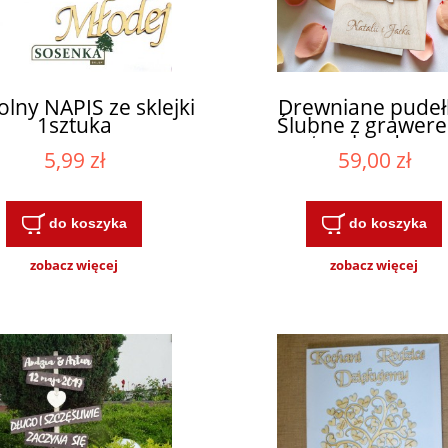
lny NAPIS ze sklejki
Drewniane pudeł
1sztuka
Ślubne z grawer
naturalne drew
5,99 zł
59,00 zł
do koszyka
do koszyka
zobacz więcej
zobacz więcej