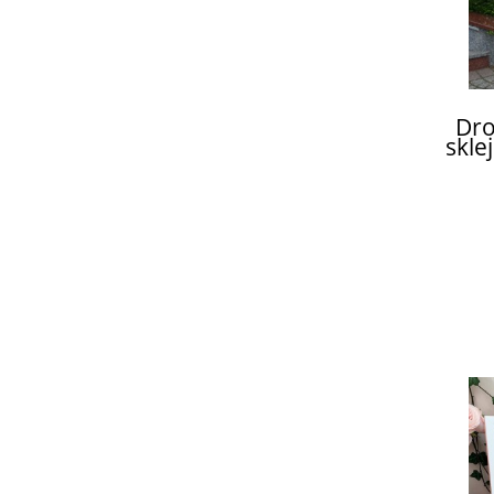
Dro
skle