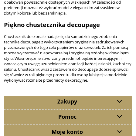
opakowań powszechnie dostępnych w sklepach. W zależności od
preferencji można też wybrać model z eleganckim zatrzaskiem w
złotym kolorze lub bez zamknięcia.
Piękno chustecznika decoupage
Chustecznik doskonale nadaje się do samodzielnego zdobienia
techniką decoupage z wykorzystaniem oryginalnie zadrukowanych i
przeznaczonych do tego celu papierów oraz serwetek. Za ich pomocą
można wyczarować niepowtarzalną i oryginalną ozdobę w dowolnym
stylu. Własnoręcznie stworzony przedmiot będzie interesującym i
zwracającym uwagę uzupełnieniem aranżacji każdej łazienki, kuchni czy
salonu. Chustecznik wraz z zestawem do decoupage dobrze sprawdzi
się również w roli pięknego prezentu dla osoby lubiącej samodzielnie
wykonywać rozmaite przedmioty dekoracyjne.
Zakupy
Pomoc
Moje konto