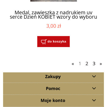
Medal, zawieszka z nadrukiem uv
serce Dzień KOBIET wzory do wyboru
3,00 zł
do koszyka
«
1
2
3
»
Zakupy
Pomoc
Moje konto