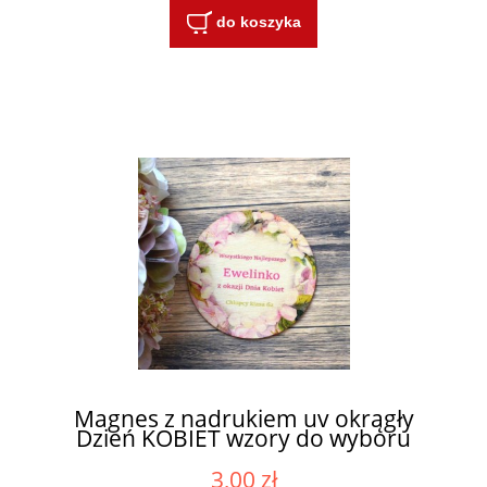
do koszyka
Magnes z nadrukiem uv okrągły
Dzień KOBIET wzory do wyboru
3,00 zł