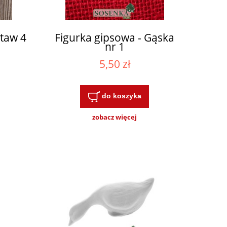
staw 4
Figurka gipsowa - Gąska
nr 1
5,50 zł
do koszyka
zobacz więcej