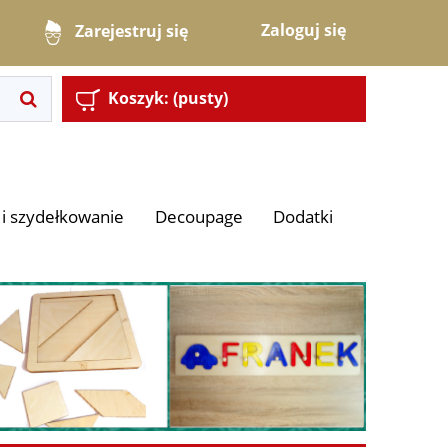
Zaloguj się
Zarejestruj się
Koszyk:
(pusty)
i szydełkowanie
Decoupage
Dodatki