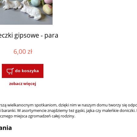
czki gipsowe - para
6,00 zł
do koszyka
zobacz więcej
ą wielkanocnym spotkaniom, dzięki nim w naszym domu tworzy się odpowied
 i baranki. W asortymencie znajdziemy też gąski, jajka czy maleńkie donicz
znego miejsca zgromadzeń całej rodziny.
ania