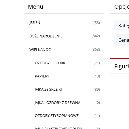
Menu
Opcje
JESIEŃ
(33)
Kate
BOŻE NARODZENIE
(842)
Cena
WIELKANOC
(363)
OZDOBY I FIGURKI
(71)
Figur
PAPIERY
(13)
JAJKA ZE SKLEJKI
(89)
JAJKA I OZDOBY Z DREWNA
(6)
OZDOBY STYROPIANOWE
(11)
JAJKA PLASTIKOWE I Z PLEXI
(6)