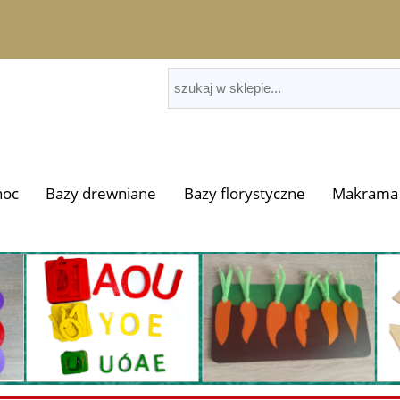
noc
Bazy drewniane
Bazy florystyczne
Makrama 