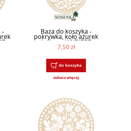
 -
Baza do koszyka -
urek
pokrywka, koło ażurek
RZ
łezkowy WYBIERZ
7,50 zł
ROZMIAR
do koszyka
zobacz więcej