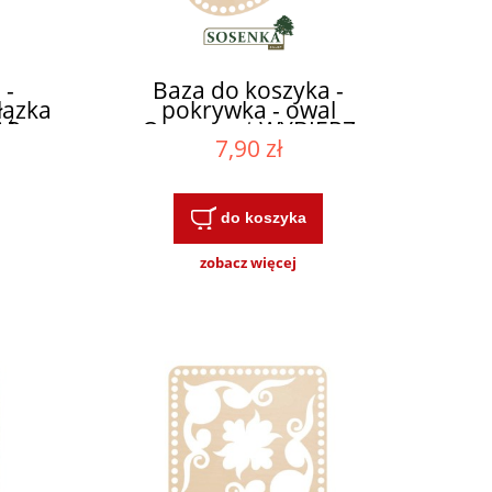
 -
Baza do koszyka -
łązka
pokrywka - owal
AR
Ornament WYBIERZ
7,90 zł
ROZMIAR
do koszyka
zobacz więcej