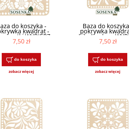
aza do koszyka -
Baza do koszyka
krywka kwadrat -
pokrywka kwadra
rgaretki WYBIERZ
philodendron WYB
7,50 zł
7,50 zł
ROZMIAR
ROZMIAR
do koszyka
do koszyka
zobacz więcej
zobacz więcej