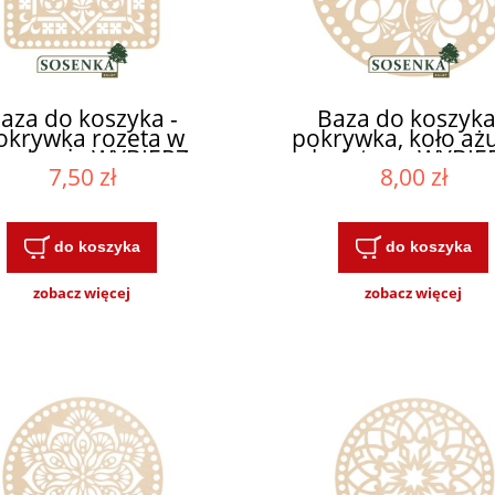
aza do koszyka -
Baza do koszyka
okrywka rozeta w
pokrywka, koło aż
wadracie WYBIERZ
kwiatowy WYBIE
7,50 zł
8,00 zł
ROZMIAR
ROZMIAR
do koszyka
do koszyka
zobacz więcej
zobacz więcej