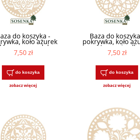
aza do koszyka -
Baza do koszyka
rywka, koło ażurek
pokrywka, koło aż
ikowana mandala
rozeta z gwiazdk
7,50 zł
7,50 zł
YBIERZ ROZMIAR
środku WYBIER
ROZMIAR
do koszyka
do koszyka
zobacz więcej
zobacz więcej