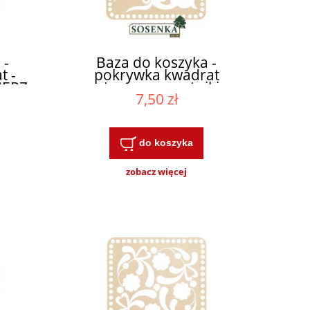
 -
Baza do koszyka -
t -
pokrywka kwadrat
IERZ
ażurowe narożniki
7,50 zł
WYBIERZ ROZMIAR
do koszyka
zobacz więcej