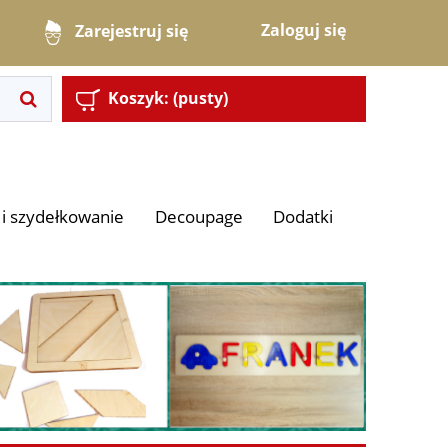
Zaloguj się
Zarejestruj się
Koszyk:
(pusty)
i szydełkowanie
Decoupage
Dodatki