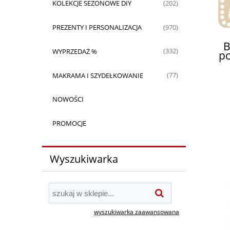
KOLEKCJE SEZONOWE DIY
(202)
PREZENTY I PERSONALIZACJA
(970)
B
WYPRZEDAŻ %
(332)
po
ma
MAKRAMA I SZYDEŁKOWANIE
(77)
NOWOŚCI
PROMOCJE
Wyszukiwarka
wyszukiwarka zaawansowana