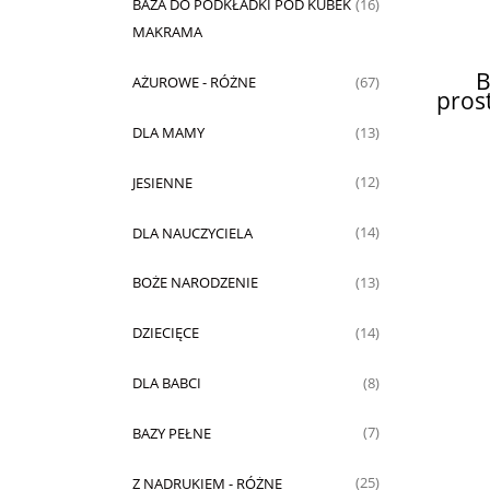
BAZA DO PODKŁADKI POD KUBEK
(16)
MAKRAMA
B
AŻUROWE - RÓŻNE
(67)
pros
DLA MAMY
(13)
JESIENNE
(12)
DLA NAUCZYCIELA
(14)
BOŻE NARODZENIE
(13)
DZIECIĘCE
(14)
DLA BABCI
(8)
BAZY PEŁNE
(7)
Z NADRUKIEM - RÓŻNE
(25)