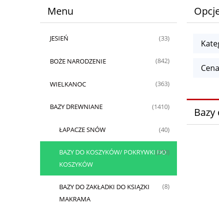
Menu
Opcje
JESIEŃ
(33)
Kate
BOŻE NARODZENIE
(842)
Cena
WIELKANOC
(363)
BAZY DREWNIANE
(1410)
Bazy 
ŁAPACZE SNÓW
(40)
BAZY DO KOSZYKÓW/ POKRYWKI DO
(270)
KOSZYKÓW
BAZY DO ZAKŁADKI DO KSIĄZKI
(8)
MAKRAMA