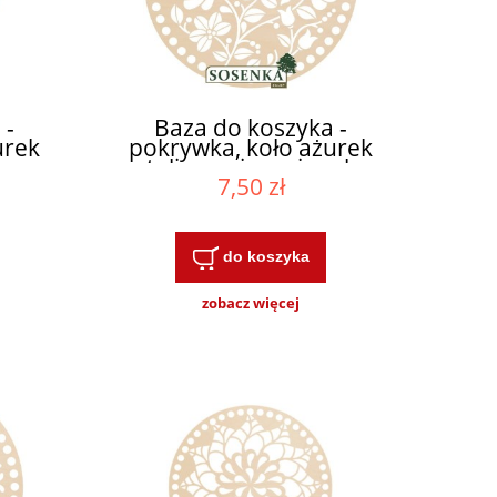
 -
Baza do koszyka -
urek
pokrywka, koło ażurek
ą w
tulipany i rumianek
7,50 zł
Z
WYBIERZ ROZMIAR
do koszyka
zobacz więcej