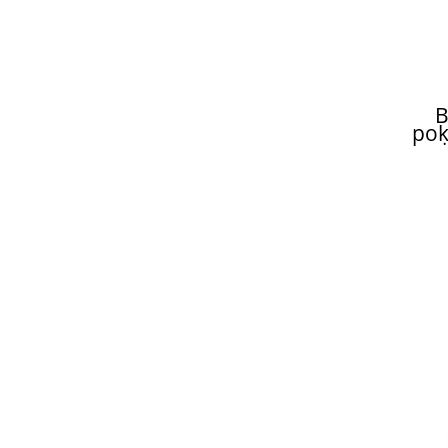
B
pok
p
W