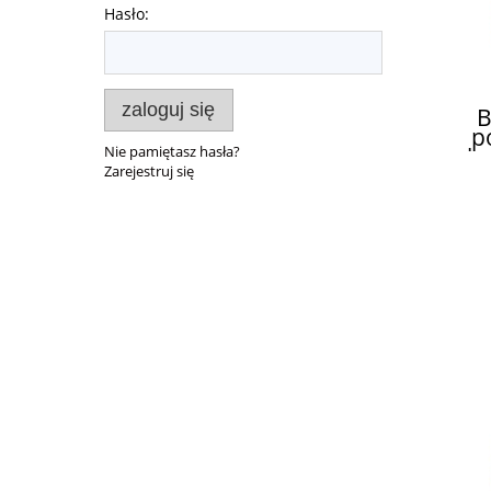
Hasło:
zaloguj się
B
p
Nie pamiętasz hasła?
k
Zarejestruj się