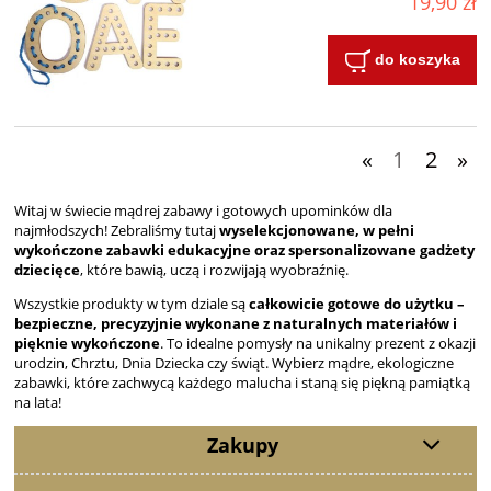
19,90 zł
do koszyka
«
1
2
»
Witaj w świecie mądrej zabawy i gotowych upominków dla
najmłodszych! Zebraliśmy tutaj
wyselekcjonowane, w pełni
wykończone zabawki edukacyjne oraz spersonalizowane gadżety
dziecięce
, które bawią, uczą i rozwijają wyobraźnię.
Wszystkie produkty w tym dziale są
całkowicie gotowe do użytku –
bezpieczne, precyzyjnie wykonane z naturalnych materiałów i
pięknie wykończone
. To idealne pomysły na unikalny prezent z okazji
urodzin, Chrztu, Dnia Dziecka czy świąt. Wybierz mądre, ekologiczne
zabawki, które zachwycą każdego malucha i staną się piękną pamiątką
na lata!
Zakupy