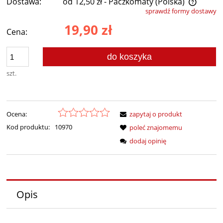
Dostawa:
od 12,50 zł
- Paczkomaty
(Polska)
sprawdź formy dostawy
Cena nie zawiera ewentualnych kosztów płatności
19,90 zł
Cena:
do koszyka
szt.
Ocena:
zapytaj o produkt
Kod produktu:
10970
poleć znajomemu
dodaj opinię
Opis