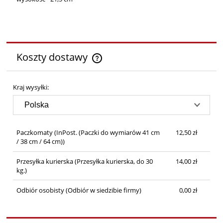
Koszty dostawy
Cena nie zawiera ewentualnych kosztów płatności
Kraj wysyłki:
Paczkomaty
(InPost. (Paczki do wymiarów 41 cm
12,50 zł
/ 38 cm / 64 cm))
Przesyłka kurierska
(Przesyłka kurierska, do 30
14,00 zł
kg.)
Odbiór osobisty
(Odbiór w siedzibie firmy)
0,00 zł