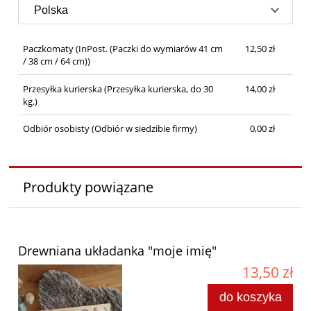
Paczkomaty
(InPost. (Paczki do wymiarów 41 cm
12,50 zł
/ 38 cm / 64 cm))
Przesyłka kurierska
(Przesyłka kurierska, do 30
14,00 zł
kg.)
Odbiór osobisty
(Odbiór w siedzibie firmy)
0,00 zł
Produkty powiązane
Drewniana układanka "moje imię"
13,50 zł
do koszyka