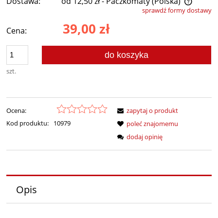
Dostawa:
od 12,50 zł
- Paczkomaty
(Polska)
sprawdź formy dostawy
Cena nie zawiera ewentualnych kosztów płatności
39,00 zł
Cena:
do koszyka
szt.
Ocena:
zapytaj o produkt
Kod produktu:
10979
poleć znajomemu
dodaj opinię
Opis