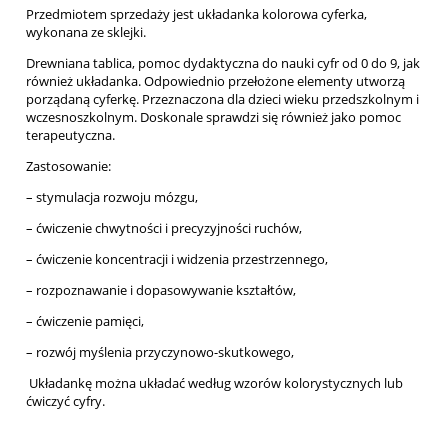
Przedmiotem sprzedaży jest układanka kolorowa cyferka,
wykonana ze sklejki.
Drewniana tablica, pomoc dydaktyczna do nauki cyfr od 0 do 9, jak
również układanka. Odpowiednio przełożone elementy utworzą
porządaną cyferkę. Przeznaczona dla dzieci wieku przedszkolnym i
wczesnoszkolnym. Doskonale sprawdzi się również jako pomoc
terapeutyczna.
Zastosowanie:
– stymulacja rozwoju mózgu,
– ćwiczenie chwytności i precyzyjności ruchów,
– ćwiczenie koncentracji i widzenia przestrzennego,
– rozpoznawanie i dopasowywanie kształtów,
– ćwiczenie pamięci,
– rozwój myślenia przyczynowo-skutkowego,
Układankę można układać według wzorów kolorystycznych lub
ćwiczyć cyfry.