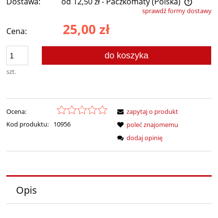
Dostawa:
od 12,50 zł
- Paczkomaty
(Polska)
sprawdź formy dostawy
Cena nie zawiera ewentualnych kosztów płatności
25,00 zł
Cena:
do koszyka
szt.
Ocena:
zapytaj o produkt
Kod produktu:
10956
poleć znajomemu
dodaj opinię
Opis