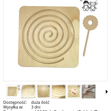
Dostępność:
duża ilość
Wysyłka w:
3 dni