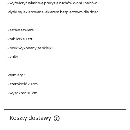
- wyćwiczyć właściwą precyzją ruchów dłoni i palców.
Płytki są lakierowane lakierem bezpiecznym dla dzieci.
Zestaw zawiera :
- tabliczkę 1szt
- rysik wykonany ze sklejki
- kulki
Wymiary :
- szerokość 20 cm
- wysokość 10 cm
Koszty dostawy
Cena nie zawiera ewentualnych kosztów płatności