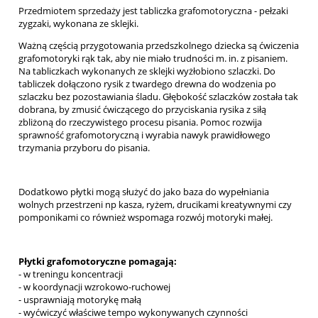
Przedmiotem sprzedaży jest tabliczka grafomotoryczna - pełzaki
zygzaki, wykonana ze sklejki.
Ważną częścią przygotowania przedszkolnego dziecka są ćwiczenia
grafomotoryki rąk tak, aby nie miało trudności m. in. z pisaniem.
Na tabliczkach wykonanych ze sklejki wyżłobiono szlaczki. Do
tabliczek dołączono rysik z twardego drewna do wodzenia po
szlaczku bez pozostawiania śladu. Głębokość szlaczków została tak
dobrana, by zmusić ćwiczącego do przyciskania rysika z siłą
zbliżoną do rzeczywistego procesu pisania. Pomoc rozwija
sprawność grafomotoryczną i wyrabia nawyk prawidłowego
trzymania przyboru do pisania.
Dodatkowo płytki mogą służyć do jako baza do wypełniania
wolnych przestrzeni np kasza, ryżem, drucikami kreatywnymi czy
pomponikami co również wspomaga rozwój motoryki małej.
Płytki grafomotoryczne pomagają:
- w treningu koncentracji
- w koordynacji wzrokowo-ruchowej
- usprawniają motorykę małą
- wyćwiczyć właściwe tempo wykonywanych czynności