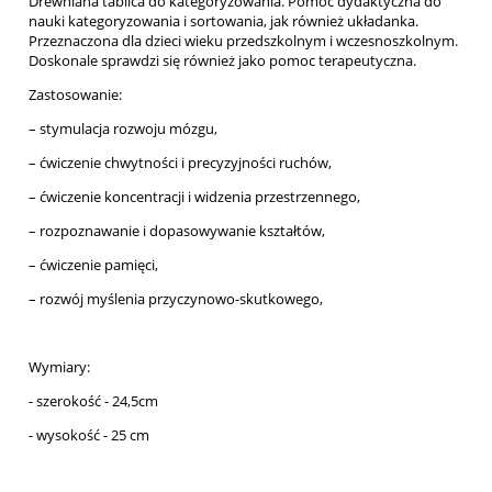
Drewniana tablica do kategoryzowania. Pomoc dydaktyczna do
nauki kategoryzowania i sortowania, jak również układanka.
Przeznaczona dla dzieci wieku przedszkolnym i wczesnoszkolnym.
Doskonale sprawdzi się również jako pomoc terapeutyczna.
Zastosowanie:
– stymulacja rozwoju mózgu,
– ćwiczenie chwytności i precyzyjności ruchów,
– ćwiczenie koncentracji i widzenia przestrzennego,
– rozpoznawanie i dopasowywanie kształtów,
– ćwiczenie pamięci,
– rozwój myślenia przyczynowo-skutkowego,
Wymiary:
- szerokość - 24,5cm
- wysokość - 25 cm