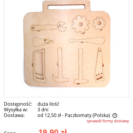
Dostępność:
duża ilość
Wysyłka w:
3 dni
Dostawa:
od 12,50 zł
- Paczkomaty
(Polska)
sprawdź formy dostawy
Cena nie zawiera ewentualnych kosztów płatności
19,90 zł