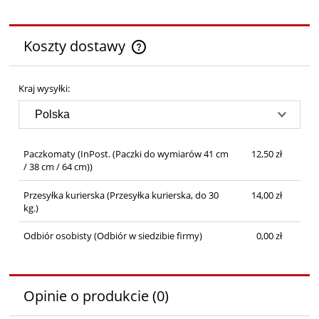
Koszty dostawy
Cena nie zawiera ewentualnych kosztów płatności
Kraj wysyłki:
Paczkomaty
(InPost. (Paczki do wymiarów 41 cm
12,50 zł
/ 38 cm / 64 cm))
Przesyłka kurierska
(Przesyłka kurierska, do 30
14,00 zł
kg.)
Odbiór osobisty
(Odbiór w siedzibie firmy)
0,00 zł
Opinie o produkcie (0)