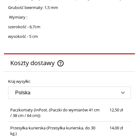
Grubość beermaty: 1,5 mm
Wymiary :
szerokość - 6,7cm
wysokość - 5 cm
Koszty dostawy
Cena nie zawiera ewentualnych kosztów płatności
Kraj wysyłki:
Paczkomaty
(InPost. (Paczki do wymiarów 41 cm
12,50 zł
/ 38 cm / 64 cm))
Przesyłka kurierska
(Przesyłka kurierska, do 30
14,00 zł
kg.)