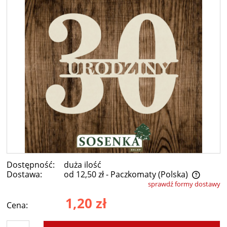
Dostępność:
duża ilość
Dostawa:
od 12,50 zł
- Paczkomaty
(Polska)
sprawdź formy dostawy
Cena nie zawiera ewentualnych kosztów płatności
1,20 zł
Cena: