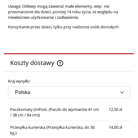
Uwaga: Odlewy mogą zawierać małe elementy, więc nie
przeznaczone dla dzieci, poniżej 14 roku życia, ze względu na
niewłaściwe użytkowanie i zadławienie.
Korzystanie przez dzieci, tylko przy nadzorze osób dorosłych.
Koszty dostawy
Cena nie zawiera ewentualnych kosztów płatności
Kraj wysyłki:
Paczkomaty
(InPost. (Paczki do wymiarów 41 cm
12,50 zł
/ 38 cm / 64 cm))
Przesyłka kurierska
(Przesyłka kurierska, do 30
14,00 zł
kg.)