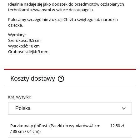
Idealnie nadaje się jako dodatek do przedmiotów ozdabianych
technikami używanymi w sztuce decoupage'u.
Polecamy szczególnie z okazji Chrztu świętego lub narodzin
dziecka.
Wymiary:
Szerokość: 9,5 cm
Wysokość: 10 cm
Grubość sklejki: 3 mm
Koszty dostawy
Cena nie zawiera ewentualnych kosztów płatności
Kraj wysyłki:
Paczkomaty
(InPost. (Paczki do wymiarów 41 cm
12,50 zł
/ 38 cm / 64 cm))