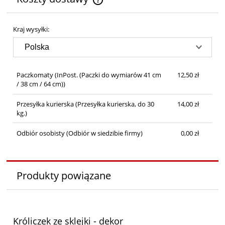
Cena nie zawiera ewentualnych kosztów płatności
Kraj wysyłki:
Paczkomaty
(InPost. (Paczki do wymiarów 41 cm
12,50 zł
/ 38 cm / 64 cm))
Przesyłka kurierska
(Przesyłka kurierska, do 30
14,00 zł
kg.)
Odbiór osobisty
(Odbiór w siedzibie firmy)
0,00 zł
Produkty powiązane
Króliczek ze sklejki - dekor