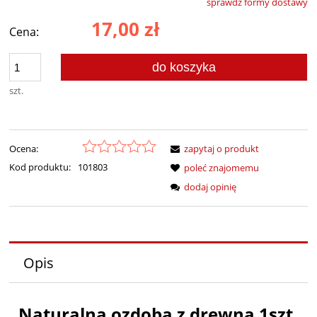
sprawdź formy dostawy
Cena nie zawiera ewentualnych kosztów płatności
17,00 zł
Cena:
do koszyka
szt.
Ocena:
zapytaj o produkt
Kod produktu:
101803
poleć znajomemu
dodaj opinię
Opis
Naturalna ozdoba z drewna 1szt.