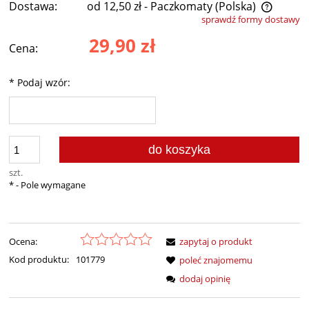
Dostawa:
od 12,50 zł
- Paczkomaty
(Polska)
sprawdź formy dostawy
Cena nie zawiera ewentualnych kosztów płatności
29,90 zł
Cena:
*
Podaj wzór:
do koszyka
szt.
*
- Pole wymagane
Ocena:
zapytaj o produkt
Kod produktu:
101779
poleć znajomemu
dodaj opinię