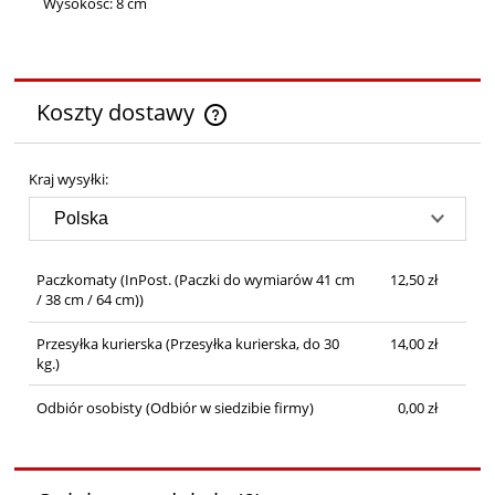
Wysokość: 8 cm
Koszty dostawy
Cena nie zawiera ewentualnych kosztów płatności
Kraj wysyłki:
Paczkomaty
(InPost. (Paczki do wymiarów 41 cm
12,50 zł
/ 38 cm / 64 cm))
Przesyłka kurierska
(Przesyłka kurierska, do 30
14,00 zł
kg.)
Odbiór osobisty
(Odbiór w siedzibie firmy)
0,00 zł