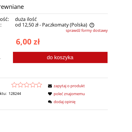
drewniane
ość:
duża ilość
:
od 12,50 zł
- Paczkomaty
(Polska)
sprawdź formy dostawy
Cena nie zawiera ewentualnych kosztów
6,00 zł
płatności
do koszyka
.
zapytaj o produkt
ktu:
128244
poleć znajomemu
dodaj opinię