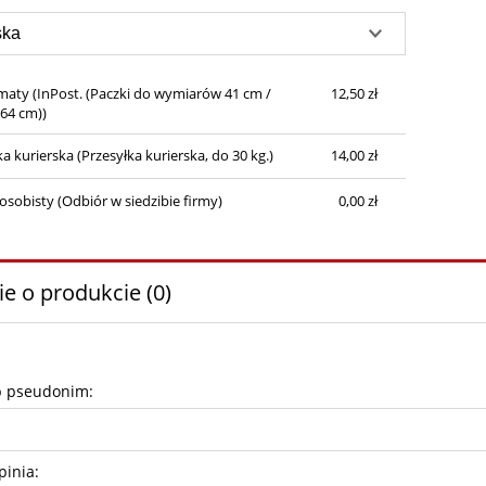
płatności
maty
(InPost. (Paczki do wymiarów 41 cm /
12,50 zł
 64 cm))
ka kurierska
(Przesyłka kurierska, do 30 kg.)
14,00 zł
osobisty
(Odbiór w siedzibie firmy)
0,00 zł
ie o produkcie (0)
b pseudonim:
pinia: