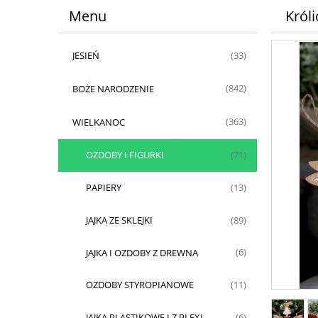
Menu
Król
JESIEŃ
(33)
BOŻE NARODZENIE
(842)
WIELKANOC
(363)
OZDOBY I FIGURKI
(71)
PAPIERY
(13)
JAJKA ZE SKLEJKI
(89)
JAJKA I OZDOBY Z DREWNA
(6)
OZDOBY STYROPIANOWE
(11)
JAJKA PLASTIKOWE I Z PLEXI
(6)