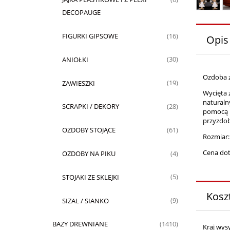
DECOPAUGE
FIGURKI GIPSOWE
(16)
Opis
ANIOŁKI
(30)
Ozdoba 
ZAWIESZKI
(19)
Wycięta 
naturaln
SCRAPKI / DEKORY
(28)
pomocą p
przyzdob
OZDOBY STOJĄCE
(61)
Rozmiar:
Cena dot
OZDOBY NA PIKU
(4)
STOJAKI ZE SKLEJKI
(5)
Kosz
SIZAL / SIANKO
(9)
BAZY DREWNIANE
(1410)
Kraj wysy