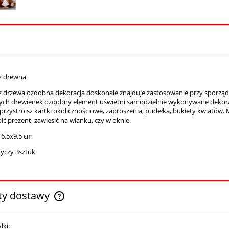
z drewna
z drzewa ozdobna dekoracja doskonale znajduje zastosowanie przy sporząd
ych drewienek ozdobny element uświetni samodzielnie wykonywane dekorac
rzystroisz kartki okolicznościowe, zaproszenia, pudełka, bukiety kwiató
ić prezent, zawiesić na wianku, czy w oknie.
 6,5x9,5 cm
yczy 3sztuk
ty dostawy
Cena nie zawiera ewentualnych kosztów
łki: