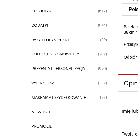
DECOUPAGE
(617)
DODATKI
(614)
Paczko
38 cm /
BAZY FLORYSTYCZNE
(99)
Przesył
KOLEKCJE SEZONOWE DIY
(202)
Odbiór 
PREZENTY I PERSONALIZACJA
(970)
Opin
WYPRZEDAŻ %
(332)
MAKRAMA I SZYDEŁKOWANIE
(77)
Imię lu
NOWOŚCI
PROMOCJE
Twoja o