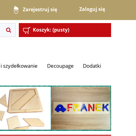
Zaloguj się
Zarejestruj się
Koszyk:
(pusty)
i szydełkowanie
Decoupage
Dodatki