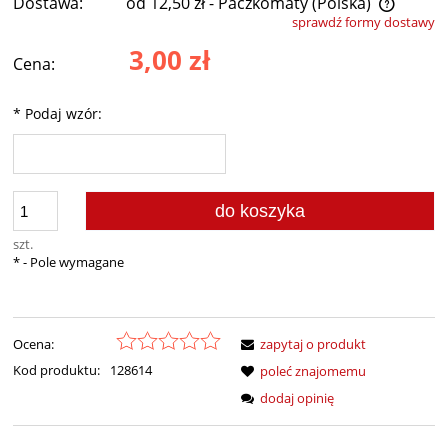
Dostawa:
od 12,50 zł
- Paczkomaty
(Polska)
sprawdź formy dostawy
Cena nie zawiera ewentualnych kosztów płatności
3,00 zł
Cena:
*
Podaj wzór:
do koszyka
szt.
*
- Pole wymagane
Ocena:
zapytaj o produkt
Kod produktu:
128614
poleć znajomemu
dodaj opinię