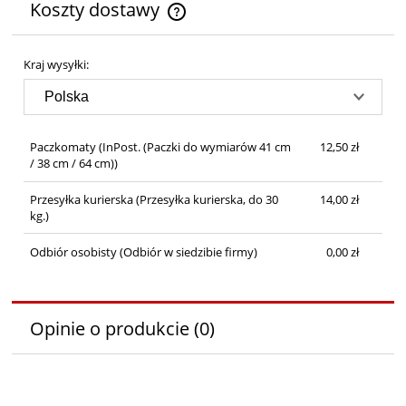
Koszty dostawy
Cena nie zawiera ewentualnych kosztów płatności
Kraj wysyłki:
Paczkomaty
(InPost. (Paczki do wymiarów 41 cm
12,50 zł
/ 38 cm / 64 cm))
Przesyłka kurierska
(Przesyłka kurierska, do 30
14,00 zł
kg.)
Odbiór osobisty
(Odbiór w siedzibie firmy)
0,00 zł
Opinie o produkcie (0)