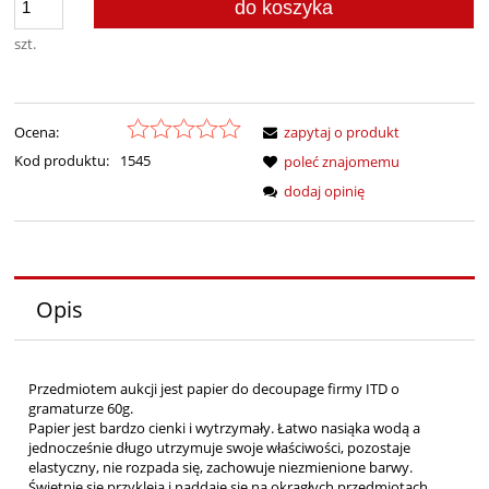
do koszyka
szt.
Ocena:
zapytaj o produkt
Kod produktu:
1545
poleć znajomemu
dodaj opinię
Opis
Przedmiotem aukcji jest papier do decoupage firmy ITD o
gramaturze 60g.
Papier jest bardzo cienki i wytrzymały. Łatwo nasiąka wodą a
jednocześnie długo utrzymuje swoje właściwości, pozostaje
elastyczny, nie rozpada się, zachowuje niezmienione barwy.
Świetnie się przykleja i naddaje się na okrągłych przedmiotach.