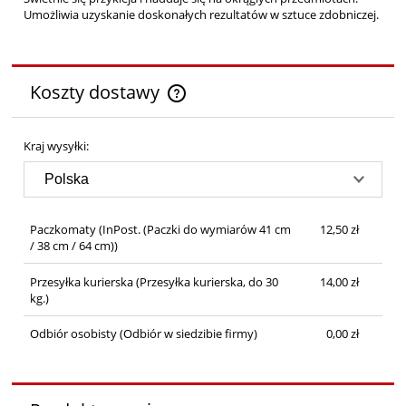
Umożliwia uzyskanie doskonałych rezultatów w sztuce zdobniczej.
Koszty dostawy
Cena nie zawiera ewentualnych kosztów płatności
Kraj wysyłki:
Paczkomaty
(InPost. (Paczki do wymiarów 41 cm
12,50 zł
/ 38 cm / 64 cm))
Przesyłka kurierska
(Przesyłka kurierska, do 30
14,00 zł
kg.)
Odbiór osobisty
(Odbiór w siedzibie firmy)
0,00 zł