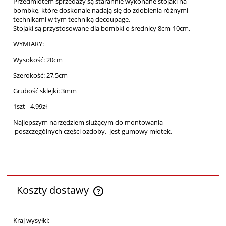
Przedmiotem sprzedaży są starannie wykonane stojaki na
bombkę, które doskonale nadają się do zdobienia różnymi
technikami w tym techniką decoupage.
Stojaki są przystosowane dla bombki o średnicy 8cm-10cm.
WYMIARY:
Wysokość: 20cm
Szerokość: 27,5cm
Grubość sklejki: 3mm
1szt= 4,99zł
Najlepszym narzędziem służącym do montowania
poszczególnych części ozdoby, jest gumowy młotek.
Koszty dostawy
Cena nie zawiera ewentualnych kosztów płatności
Kraj wysyłki: