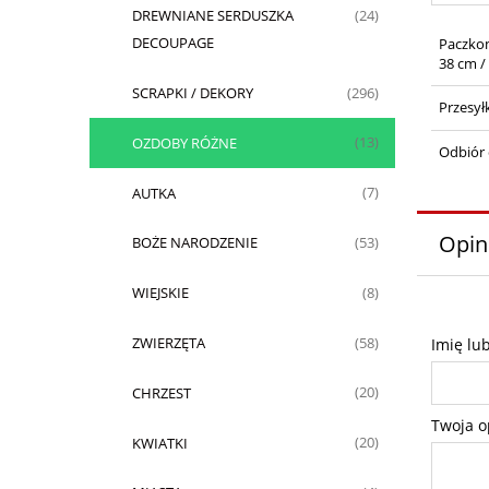
DREWNIANE SERDUSZKA
(24)
DECOUPAGE
Paczko
38 cm /
SCRAPKI / DEKORY
(296)
Przesył
OZDOBY RÓŻNE
(13)
Odbiór 
AUTKA
(7)
Opin
BOŻE NARODZENIE
(53)
WIEJSKIE
(8)
ZWIERZĘTA
(58)
Imię lu
CHRZEST
(20)
Twoja o
KWIATKI
(20)