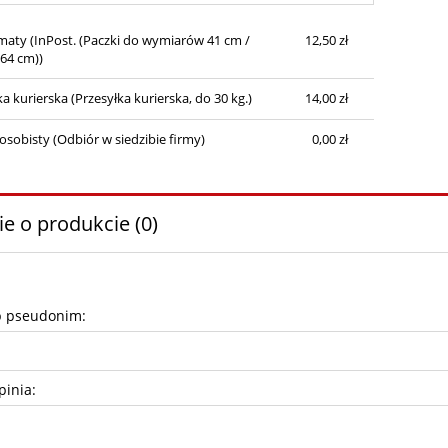
maty
(InPost. (Paczki do wymiarów 41 cm /
12,50 zł
 64 cm))
ka kurierska
(Przesyłka kurierska, do 30 kg.)
14,00 zł
osobisty
(Odbiór w siedzibie firmy)
0,00 zł
ie o produkcie (0)
b pseudonim:
pinia: