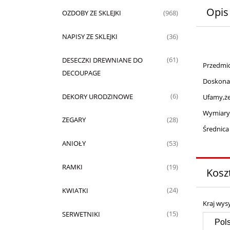
Opis
OZDOBY ZE SKLEJKI
(968)
NAPISY ZE SKLEJKI
(36)
DESECZKI DREWNIANE DO
(61)
Przedmio
DECOUPAGE
Doskonal
DEKORY URODZINOWE
(6)
Ufamy,że
Wymiary
ZEGARY
(28)
Średnica
ANIOŁY
(53)
RAMKI
(19)
Kosz
KWIATKI
(24)
Kraj wysy
SERWETNIKI
(15)