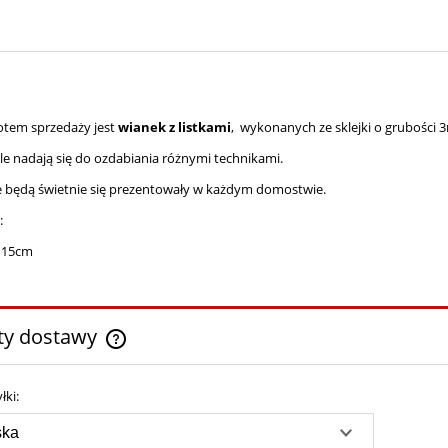
tem sprzedaży jest
wianek z listkami
, wykonanych ze sklejki o grubości
e nadają się do ozdabiania różnymi technikami.
 będą świetnie się prezentowały w każdym domostwie.
:
 15cm
ty dostawy
Cena nie zawiera ewentualnych kosztów
łki:
płatności