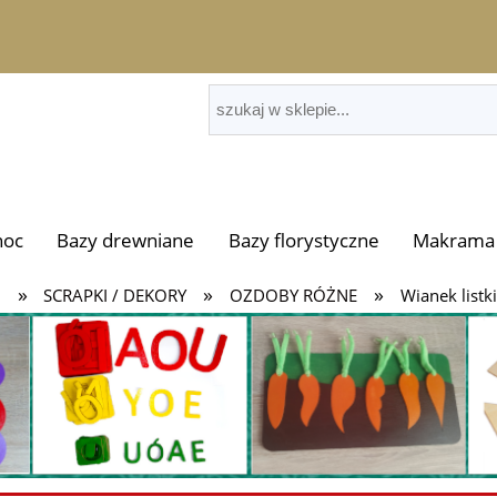
noc
Bazy drewniane
Bazy florystyczne
Makrama 
»
»
»
i
SCRAPKI / DEKORY
OZDOBY RÓŻNE
Wianek listki