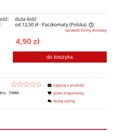
ość:
duża ilość
:
od 12,50 zł
- Paczkomaty
(Polska)
sprawdź formy dostawy
Cena nie zawiera ewentualnych kosztów
4,90 zł
płatności
do koszyka
.
zapytaj o produkt
ktu:
10888
poleć znajomemu
dodaj opinię