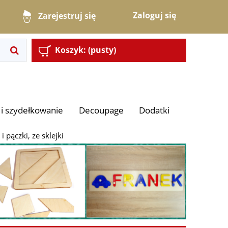
Zaloguj się
Zarejestruj się
Koszyk:
(pusty)
i szydełkowanie
Decoupage
Dodatki
 i pączki, ze sklejki