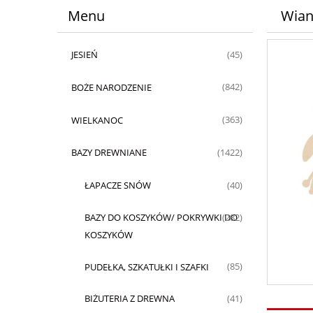
Menu
Wiane
JESIEŃ
(45)
BOŻE NARODZENIE
(842)
WIELKANOC
(363)
BAZY DREWNIANE
(1422)
ŁAPACZE SNÓW
(40)
BAZY DO KOSZYKÓW/ POKRYWKI DO
(282)
KOSZYKÓW
PUDEŁKA, SZKATUŁKI I SZAFKI
(85)
BIŻUTERIA Z DREWNA
(41)