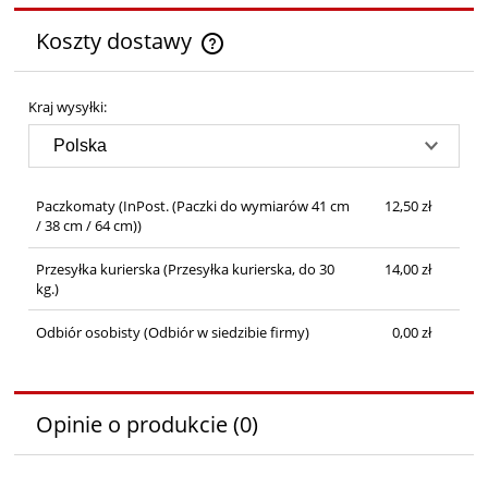
Koszty dostawy
Cena nie zawiera ewentualnych kosztów płatności
Kraj wysyłki:
Paczkomaty
(InPost. (Paczki do wymiarów 41 cm
12,50 zł
/ 38 cm / 64 cm))
Przesyłka kurierska
(Przesyłka kurierska, do 30
14,00 zł
kg.)
Odbiór osobisty
(Odbiór w siedzibie firmy)
0,00 zł
Opinie o produkcie (0)