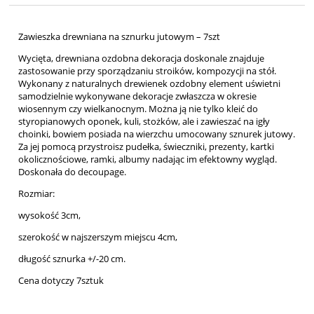
Zawieszka drewniana na sznurku jutowym – 7szt
Wycięta, drewniana ozdobna dekoracja doskonale znajduje
zastosowanie przy sporządzaniu stroików, kompozycji na stół.
Wykonany z naturalnych drewienek ozdobny element uświetni
samodzielnie wykonywane dekoracje zwłaszcza w okresie
wiosennym czy wielkanocnym. Można ją nie tylko kleić do
styropianowych oponek, kuli, stożków, ale i zawieszać na igły
choinki, bowiem posiada na wierzchu umocowany sznurek jutowy.
Za jej pomocą przystroisz pudełka, świeczniki, prezenty, kartki
okolicznościowe, ramki, albumy nadając im efektowny wygląd.
Doskonała do decoupage.
Rozmiar:
wysokość 3cm,
szerokość w najszerszym miejscu 4cm,
długość sznurka +/-20 cm.
Cena dotyczy 7sztuk