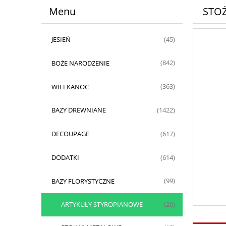
Menu
STOŻ
JESIEŃ
(45)
BOŻE NARODZENIE
(842)
WIELKANOC
(363)
BAZY DREWNIANE
(1422)
DECOUPAGE
(617)
DODATKI
(614)
BAZY FLORYSTYCZNE
(99)
ARTYKUŁY STYROPIANOWE
(20)