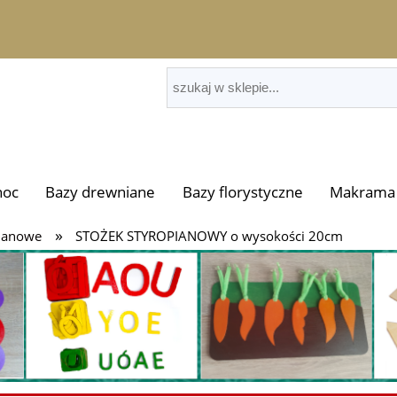
noc
Bazy drewniane
Bazy florystyczne
Makrama 
»
pianowe
STOŻEK STYROPIANOWY o wysokości 20cm