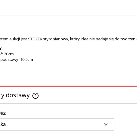
tem aukcji jest STOŻEK styropianowy, który idealnie nadaje się do tworzeni
Y:
ć: 20cm
 podstawy: 10,5cm
ty dostawy
Cena nie zawiera ewentualnych kosztów
łki:
płatności