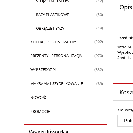
STOJAKI METALOWE
(12)
Opis
BAZY PLASTIKOWE
(50)
OBRĘCZE I BAZY
(18)
Przedmio
KOLEKCJE SEZONOWE DIY
(202)
WYMIAR
Wysokoś
PREZENTY I PERSONALIZACJA
(970)
Średnica
WYPRZEDAŻ %
(332)
MAKRAMA I SZYDEŁKOWANIE
(89)
Kosz
NOWOŚCI
Kraj wysy
PROMOCJE
Wyszukiwarka