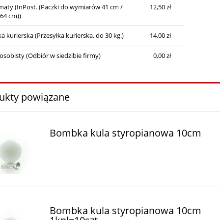
maty
(InPost. (Paczki do wymiarów 41 cm /
12,50 zł
 64 cm))
ka kurierska
(Przesyłka kurierska, do 30 kg.)
14,00 zł
osobisty
(Odbiór w siedzibie firmy)
0,00 zł
ukty powiązane
Bombka kula styropianowa 10cm
Bombka kula styropianowa 10cm