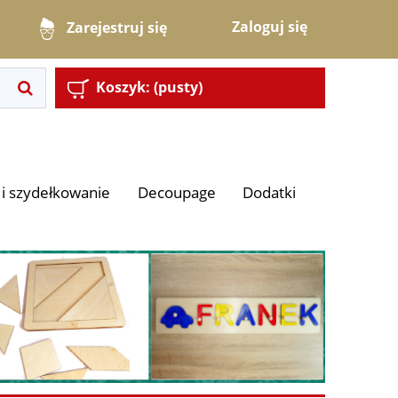
Zaloguj się
Zarejestruj się
Koszyk:
(pusty)
i szydełkowanie
Decoupage
Dodatki