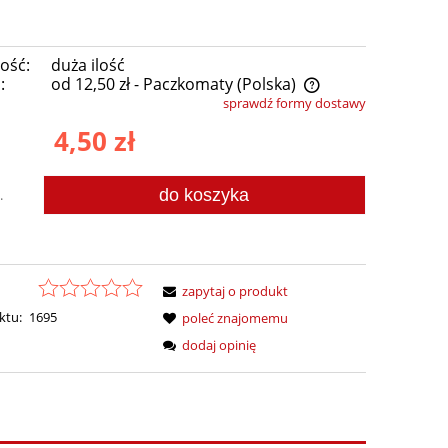
ość:
duża ilość
:
od 12,50 zł
- Paczkomaty
(Polska)
sprawdź formy dostawy
Cena nie zawiera ewentualnych kosztów
4,50 zł
płatności
do koszyka
.
zapytaj o produkt
ktu:
1695
poleć znajomemu
dodaj opinię