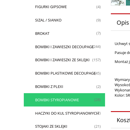
FIGURKI GIPSOWE
(4)
SIZAL / SIANKO
(9)
Opis
BROKAT
(7)
Uchwyt 
BOMBKI I ZAWIESZKI DECOUPAGE
(244)
Pasuje d
BOMBKI I ZAWIESZKI ZE SKLEJKI
(157)
Montaż j
BOMBKI PLASTIKOWE DECOUPAGE
(45)
Wymiary
Wysokoś
BOMBKI Z PLEXI
(2)
Wykonane
Kolor: 
BOMBKI STYROPIANOWE
(28)
HACZYKI DO KUL STYROPIANOWYCH
(2)
Kosz
STOJAKI ZE SKLEJKI
(21)