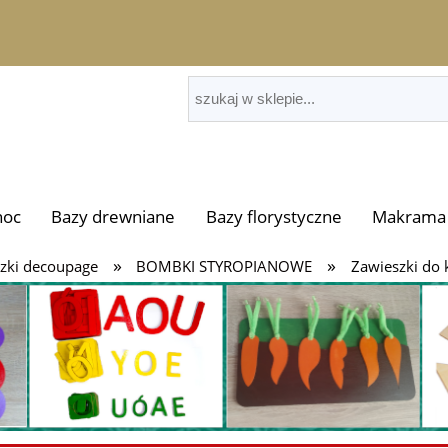
noc
Bazy drewniane
Bazy florystyczne
Makrama 
»
»
zki decoupage
BOMBKI STYROPIANOWE
Zawieszki do 