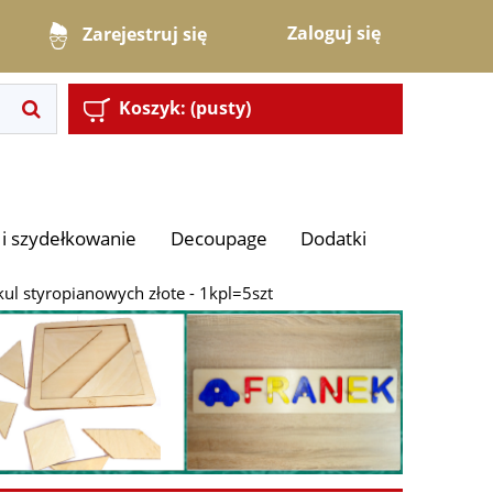
Zaloguj się
Zarejestruj się
Koszyk:
(pusty)
i szydełkowanie
Decoupage
Dodatki
kul styropianowych złote - 1kpl=5szt