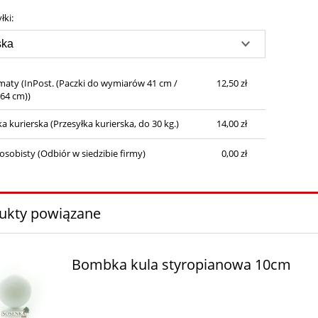
Cena nie zawiera ewentualnych kosztów
łki:
płatności
maty
(InPost. (Paczki do wymiarów 41 cm /
12,50 zł
 64 cm))
ka kurierska
(Przesyłka kurierska, do 30 kg.)
14,00 zł
osobisty
(Odbiór w siedzibie firmy)
0,00 zł
ukty powiązane
Bombka kula styropianowa 10cm