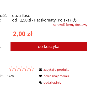
ość:
duża ilość
:
od 12,50 zł
- Paczkomaty
(Polska)
sprawdź formy dostawy
Cena nie zawiera ewentualnych kosztów
2,00 zł
płatności
do koszyka
.
zapytaj o produkt
ktu:
1728
poleć znajomemu
dodaj opinię