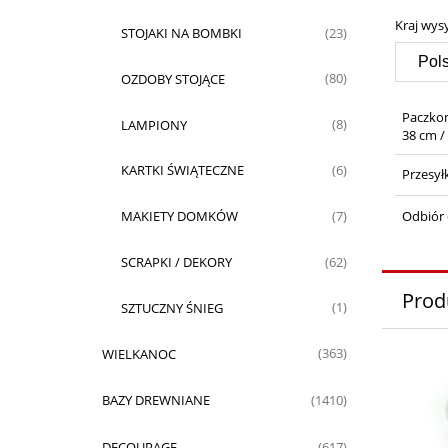
Kraj wysy
STOJAKI NA BOMBKI
(23)
OZDOBY STOJĄCE
(80)
Paczko
LAMPIONY
(8)
38 cm /
KARTKI ŚWIĄTECZNE
(6)
Przesył
Odbiór 
MAKIETY DOMKÓW
(7)
SCRAPKI / DEKORY
(62)
Prod
SZTUCZNY ŚNIEG
(1)
WIELKANOC
(363)
BAZY DREWNIANE
(1410)
DECOUPAGE
(617)