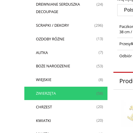
DREWNIANE SERDUSZKA
(24)
DECOUPAGE
SCRAPKI / DEKORY
(296)
Paczko
38 cm /
OZDOBY RÓŻNE
(13)
Przesył
AUTKA
(7)
Odbiór 
BOŻE NARODZENIE
(53)
Prod
WIEJSKIE
(8)
ZWIERZĘTA
(58)
CHRZEST
(20)
KWIATKI
(20)