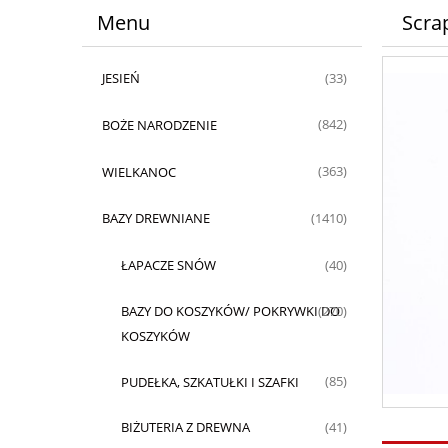
Menu
Scrap
JESIEŃ
(33)
BOŻE NARODZENIE
(842)
WIELKANOC
(363)
BAZY DREWNIANE
(1410)
ŁAPACZE SNÓW
(40)
BAZY DO KOSZYKÓW/ POKRYWKI DO
(270)
KOSZYKÓW
PUDEŁKA, SZKATUŁKI I SZAFKI
(85)
BIŻUTERIA Z DREWNA
(41)