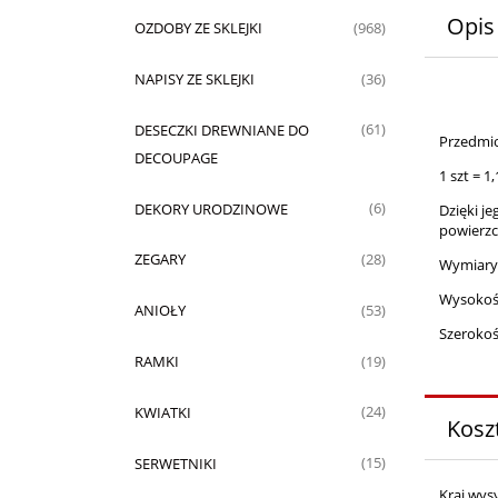
Opis
OZDOBY ZE SKLEJKI
(968)
NAPISY ZE SKLEJKI
(36)
DESECZKI DREWNIANE DO
(61)
Przedmio
DECOUPAGE
1 szt = 1,
DEKORY URODZINOWE
(6)
Dzięki j
powierzc
ZEGARY
(28)
Wymiary
Wysokoś
ANIOŁY
(53)
Szerokoś
RAMKI
(19)
KWIATKI
(24)
Kosz
SERWETNIKI
(15)
Kraj wysy