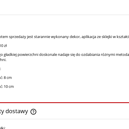
tem sprzedaży jest starannie wykonany dekor, aplikacja ze sklejki w kształci
10 zł
ego gładkiej powierzchni doskonale nadaje się do ozdabiania różnymi meto
hni.
:
ć: 8 cm
ć: 10 cm
ty dostawy
Cena nie zawiera ewentualnych kosztów
łki: