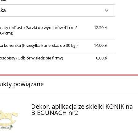
płatności
maty
(InPost. (Paczki do wymiarów 41 cm /
12,50 zł
 64 cm))
ka kurierska
(Przesyłka kurierska, do 30 kg.)
14,00 zł
osobisty
(Odbiór w siedzibie firmy)
0,00 zł
ukty powiązane
Dekor, aplikacja ze sklejki KONIK na
BIEGUNACH nr2