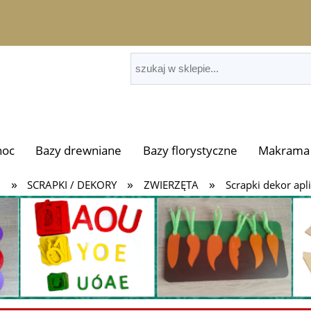
noc
Bazy drewniane
Bazy florystyczne
Makrama 
»
»
»
i
SCRAPKI / DEKORY
ZWIERZĘTA
Scrapki dekor apli