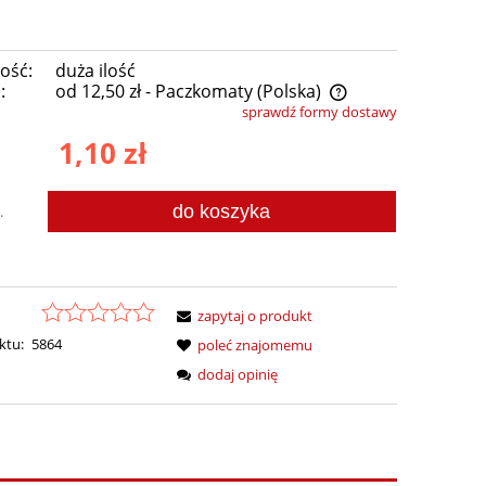
ość:
duża ilość
:
od 12,50 zł
- Paczkomaty
(Polska)
sprawdź formy dostawy
Cena nie zawiera ewentualnych kosztów
1,10 zł
płatności
do koszyka
.
zapytaj o produkt
ktu:
5864
poleć znajomemu
dodaj opinię