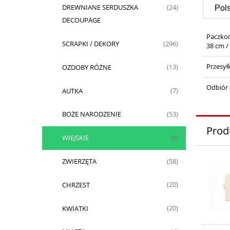
DREWNIANE SERDUSZKA
(24)
DECOUPAGE
Paczko
SCRAPKI / DEKORY
(296)
38 cm /
Przesył
OZDOBY RÓŻNE
(13)
Odbiór 
AUTKA
(7)
BOŻE NARODZENIE
(53)
Prod
WIEJSKIE
(8)
ZWIERZĘTA
(58)
CHRZEST
(20)
KWIATKI
(20)