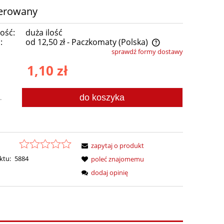
werowany
ość:
duża ilość
:
od 12,50 zł
- Paczkomaty
(Polska)
sprawdź formy dostawy
Cena nie zawiera ewentualnych kosztów
1,10 zł
płatności
do koszyka
.
zapytaj o produkt
ktu:
5884
poleć znajomemu
dodaj opinię