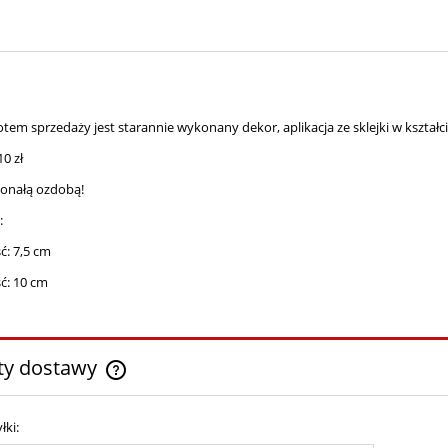
tem sprzedaży jest starannie wykonany dekor, aplikacja ze sklejki w kształ
10 zł
konałą ozdobą!
:
: 7,5 cm
ć: 10 cm
ty dostawy
Cena nie zawiera ewentualnych kosztów
łki:
płatności