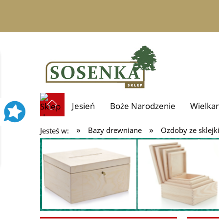
Jesień
Boże Narodzenie
Wielka
»
»
Bazy drewniane
Ozdoby ze sklejk
Jesteś w:
Prezenty i personalizacja