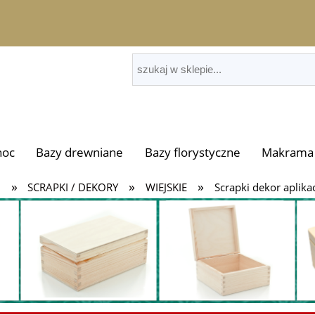
noc
Bazy drewniane
Bazy florystyczne
Makrama 
»
»
»
i
SCRAPKI / DEKORY
WIEJSKIE
Scrapki dekor aplik