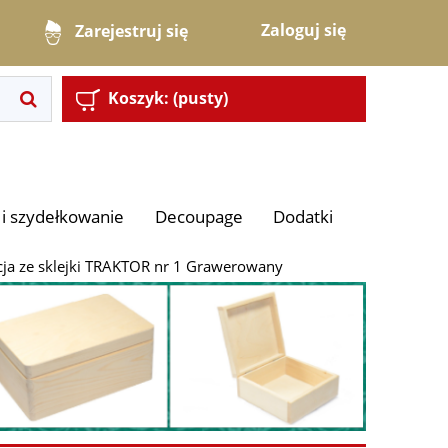
Zaloguj się
Zarejestruj się
Koszyk:
(pusty)
i szydełkowanie
Decoupage
Dodatki
acja ze sklejki TRAKTOR nr 1 Grawerowany