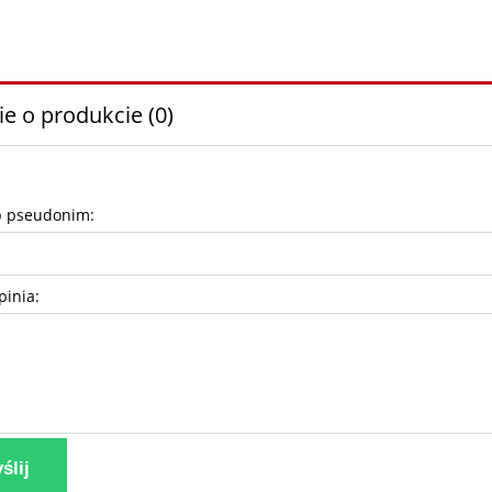
ie o produkcie (0)
b pseudonim:
pinia:
ślij