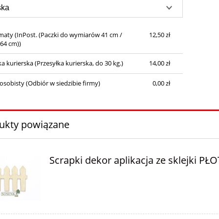
maty
(InPost. (Paczki do wymiarów 41 cm /
12,50 zł
 64 cm))
ka kurierska
(Przesyłka kurierska, do 30 kg.)
14,00 zł
osobisty
(Odbiór w siedzibie firmy)
0,00 zł
ukty powiązane
Scrapki dekor aplikacja ze sklejki PŁ