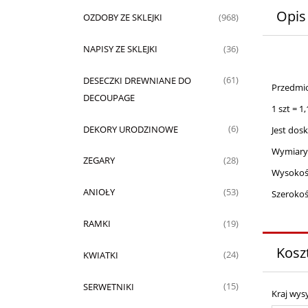
Opis
OZDOBY ZE SKLEJKI
(968)
NAPISY ZE SKLEJKI
(36)
DESECZKI DREWNIANE DO
(61)
Przedmio
DECOUPAGE
1 szt = 1,
DEKORY URODZINOWE
(6)
Jest dos
Wymiary
ZEGARY
(28)
Wysokość
ANIOŁY
(53)
Szerokoś
RAMKI
(19)
Kosz
KWIATKI
(24)
SERWETNIKI
(15)
Kraj wysy