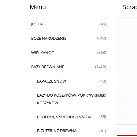
Menu
Scra
JESIEŃ
(45)
BOŻE NARODZENIE
(842)
WIELKANOC
(363)
BAZY DREWNIANE
(1422)
ŁAPACZE SNÓW
(40)
BAZY DO KOSZYKÓW/ POKRYWKI DO
(282)
KOSZYKÓW
PUDEŁKA, SZKATUŁKI I SZAFKI
(85)
BIŻUTERIA Z DREWNA
(41)