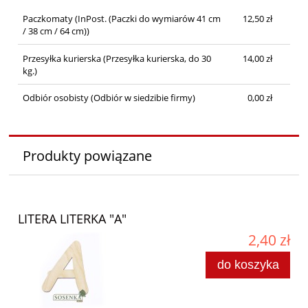
Paczkomaty
(InPost. (Paczki do wymiarów 41 cm
12,50 zł
/ 38 cm / 64 cm))
Przesyłka kurierska
(Przesyłka kurierska, do 30
14,00 zł
kg.)
Odbiór osobisty
(Odbiór w siedzibie firmy)
0,00 zł
Produkty powiązane
LITERA LITERKA "A"
2,40 zł
do koszyka