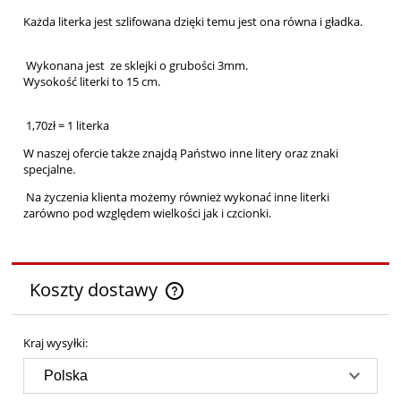
Każda literka jest szlifowana dzięki temu jest ona równa i gładka.
Wykonana jest ze sklejki o grubości 3mm.
Wysokość literki to 15 cm.
1,70zł = 1 literka
W naszej ofercie także znajdą Państwo inne litery oraz znaki
specjalne.
Na życzenia klienta możemy również wykonać inne literki
zarówno pod względem wielkości jak i czcionki.
Koszty dostawy
Cena nie zawiera ewentualnych kosztów płatności
Kraj wysyłki: