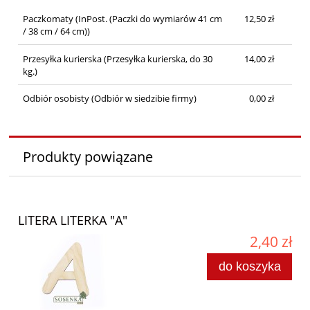
Paczkomaty
(InPost. (Paczki do wymiarów 41 cm
12,50 zł
/ 38 cm / 64 cm))
Przesyłka kurierska
(Przesyłka kurierska, do 30
14,00 zł
kg.)
Odbiór osobisty
(Odbiór w siedzibie firmy)
0,00 zł
Produkty powiązane
LITERA LITERKA "A"
2,40 zł
do koszyka