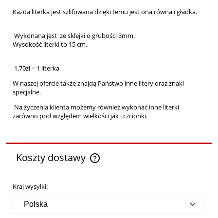
Każda literka jest szlifowana dzięki temu jest ona równa i gładka.
Wykonana jest ze sklejki o grubości 3mm.
Wysokość literki to 15 cm.
1,70zł = 1 literka
W naszej ofercie także znajdą Państwo inne litery oraz znaki
specjalne.
Na życzenia klienta możemy również wykonać inne literki
zarówno pod względem wielkości jak i czcionki.
Koszty dostawy
Cena nie zawiera ewentualnych kosztów płatności
Kraj wysyłki: