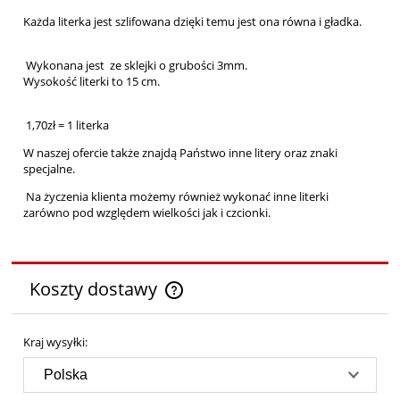
Każda literka jest szlifowana dzięki temu jest ona równa i gładka.
Wykonana jest ze sklejki o grubości 3mm.
Wysokość literki to 15 cm.
1,70zł = 1 literka
W naszej ofercie także znajdą Państwo inne litery oraz znaki
specjalne.
Na życzenia klienta możemy również wykonać inne literki
zarówno pod względem wielkości jak i czcionki.
Koszty dostawy
Cena nie zawiera ewentualnych kosztów płatności
Kraj wysyłki: