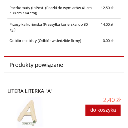
Paczkomaty
(InPost. (Paczki do wymiarów 41 cm
12,50 zł
/ 38 cm / 64 cm))
Przesyłka kurierska
(Przesyłka kurierska, do 30
14,00 zł
kg.)
Odbiór osobisty
(Odbiór w siedzibie firmy)
0,00 zł
Produkty powiązane
LITERA LITERKA "A"
2,40 zł
do koszyka